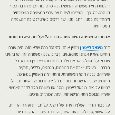
דילמות מחיי המשפחה המושלמת – סרט כזה יכניס הרבה כסף..
וזו המטרה. כך – הצליחו לשנות את ערכי המשפחה המסורתית,
ולהחליפה במגוון רחב ומגוון של דרכים כאלטרנטיבה למשפחה
המסורתית.
אז מהי המשפחה השורשית – הנכונה? ועל מה היא מבוססת.
ד"ר
מיכאל לייטמן
מזמין אותנו להיזכר במה שלא מזמן היה אורח
החיים שאליו אנחנו מתגעגעים ( בלב שלנו) משפחה זהו תא גרעיני
שבנוי על משולש: אב אם וילד.(ילדים) זהו מצב מן הטבע. כל
חברה – בעולם, יצרה את הנורמות, מנהגים, כללים, חוקים
שעליהם נבנה התא המשפחתי, והתא הזה מאופיין במערכת
היחסים שבני המשפחה בוחרים ( לפי התרבות של אותה חברה)
לחיות על פיה. מיכאל לייטמן, מסב את תשומת הלב לדבר האמיתי ,
שעליו מבוסס התא המשפחתי, תחת הכותרת: ערכים.
על כבוד הדדי, השלמה אחד של השני, על חברות ועזרה הדדית,
על השתוקקות להבין את השני, והדבר העיקרי והחשוב ביותר