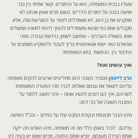
שעליו נבנית המשפחה, הוא על הויתורים. קשר אמיתי בין גבר
ואישה נבנה על ויתורים הדדיים. בשום פנים ואופן אנחנו לא
מתקנים את בן הזוג, לא משתדלים לספר על המגרעות שלו, אלא
מקבלים אותו כפי שהוא ומשתדלים להפוך להיות למשהו שמשלים
אותו. כשאלה הערכים – שחשוב לאמץ, נדרשת עבודה. מפני
שהאדם הוא ישות אגואיסטית צריך לעבוד ולהשקיע מאמצים על
החיבור בין הנפשות בתא המשפחתי.
ואיך עושים זאת?
הרב לייטמן
מסביר: כשבני הזוג מחליטים שרוצים להקים משפחה
עליהם לשאול את עצמם שאלות. לברר מהי המטרה המשותפת
לשניהם, איך הם רוצים להשיג אותה – והכי חשוב ללמוד על
המבנה השונה של בני הזוג:
מיהו הגבר תכונותיו ונקודת המבט שלו על החיים – וכנ"ל האישה.
עליהם, לברר באופן כללי מה זה משפחה, מיהו האדם וזה ייקח
אותם הצידה מעצמם, יוציא אותם החוצה, מכיוון שאם יש בעיה כזו