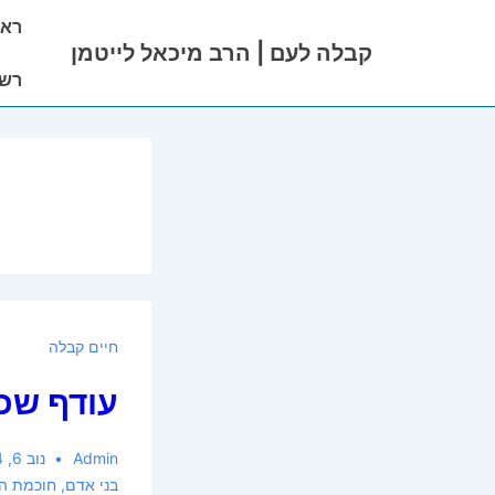
ניווט
ראש
לג
ראשי
קבלה לעם | הרב מיכאל לייטמן
תוכן
רשי
אשי
חיים קבלה
עודף שכ
Admin
נוב 6, 2014
בני אדם
,
חוכמת ה