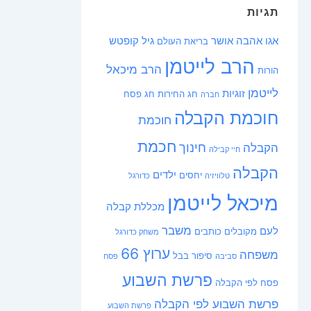
תגיות
אגו
אהבה
אושר
גיל קופטש
בריאת העולם
הרב לייטמן
הרב מיכאל
הורות
לייטמן
זוגיות
חג החירות
חג פסח
חברה
חוכמת הקבלה
חוכמת
חכמת
חינוך
הקבלה
חיי קבילה
הקבלה
ילדים
יחסים
טלוויזיה
כדורגל
מיכאל לייטמן
מכללת קבלה
משבר
לעם
מקובלים כותבים
משחק כדורגל
ערוץ 66
משפחה
סיפור בבל
סביבה
פסח
פרשת השבוע
פסח לפי הקבלה
פרשת השבוע לפי הקבלה
פרשת השבוע