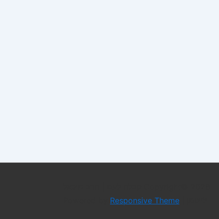
Copyright© 2026
קבלה לעם | הרב מיכאל
לייטמן
| Powered by
Responsive Theme